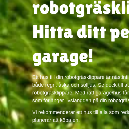
robotgräskl
Hitta ditt p
garage!
Ett hus till din robotgräsklippare är nästint
både regn, åska och solljus. Se dock till att 
robotgräsklippare. Med rätt garage/hus får d
som förlänger livslängden på din robotgrä
Vi rekommenderar ett hus till alla som reda
planerar att köpa en.