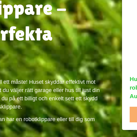
ippare -
erfekta
Hu
ill ett måste! Huset skyddar effektivt mot
ro
du väljer rätt garage eller hus till just din
Au
u på ett billigt och enkelt sett ett skydd
sklippare.
n har en robotklippare eller till dig som