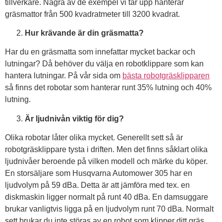
tillverkare. Några av de exempel vi tar upp hanterar
gräsmattor från 500 kvadratmeter till 3200 kvadrat.
Hur krävande är din gräsmatta?
Har du en gräsmatta som innefattar mycket backar och
lutningar? Då behöver du välja en robotklippare som kan
hantera lutningar. På vår sida om
bästa robotgräsklipparen
så finns det robotar som hanterar runt 35% lutning och 40%
lutning.
Är ljudnivån viktig för dig?
Olika robotar låter olika mycket. Generellt sett så är
robotgräsklippare tysta i driften. Men det finns såklart olika
ljudnivåer beroende på vilken modell och märke du köper.
En storsäljare som Husqvarna Automower 305 har en
ljudvolym på 59 dBa. Detta är att jämföra med tex. en
diskmaskin ligger normalt på runt 40 dBa. En damsuggare
brukar vanligtvis ligga på en ljudvolym runt 70 dBa. Normalt
sett brukar du inte störas av en robot som klipper ditt gräs.