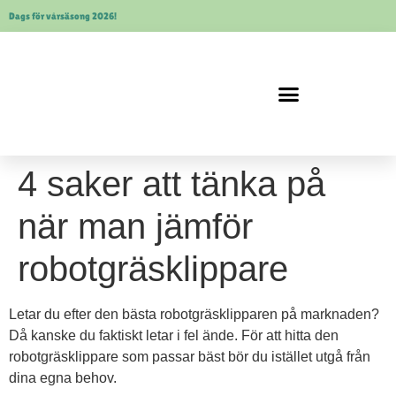
Dags för vårsäsong 2026!
Robotgräsklippare Bäst i Test
Kress robotgräsklippare
Robotgräsklippare utan slinga
4 saker att tänka på
när man jämför
robotgräsklippare
Letar du efter den bästa robotgräsklipparen på marknaden?
Då kanske du faktiskt letar i fel ände. För att hitta den
robotgräsklippare som passar bäst bör du istället utgå från
dina egna behov.