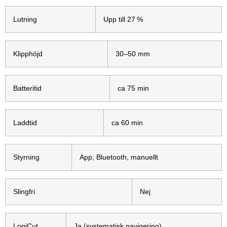
Lutning
Upp till 27 %
Klipphöjd
30–50 mm
Batteritid
ca 75 min
Laddtid
ca 60 min
Styrning
App, Bluetooth, manuellt
Slingfri
Nej
LogiCut
Ja (systematisk navigering)