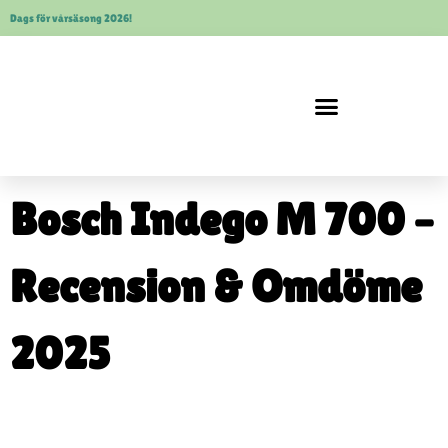
Dags för vårsäsong 2026!
Robotgräsklippare Bäst i Test
Kress robotgräsklippare
Robotgräsklippare utan slinga
Bosch Indego M 700 –
Recension & Omdöme
2025